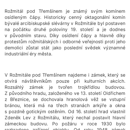
Rožmitál pod Třemšínem je známý svým komínem
osídleným čápy. Historicky cenný oktagonální komín
bývalé arcibiskupské slévárny v Rožmitále byl postaven
na počátku druhé poloviny 19. století a je dodnes
v původním stavu. Díky osídlení čápy a hlavně díky
protestům rožmitálských i odborné veřejnosti proti jeho
demolici zůstal stát jako poslední svědek významné
industriální éry města.
V Rožmitále pod Třemšínem najdeme i zámek, který se
otvírá návštěvníkům pouze při kulturních akcích.
Rozsáhlý zámek je tvořen trojkřídlou budovou.
Z původního hradu, založeného ve 13. století Oldřichem
z Březnice, se dochovala hranolová věž se vstupní
bránou, která má na třech stranách arkýře a okna
s pozdně gotickým ostěním. Od 16. století hrad vlastnil
Zdeněk Lev z Rožmitálu, který nechal postavit hlavní
zámeckou budovu. Po požáru v roce 1930 bylo
rozkradeno zařízení objektu. Od roku 1948 zámek