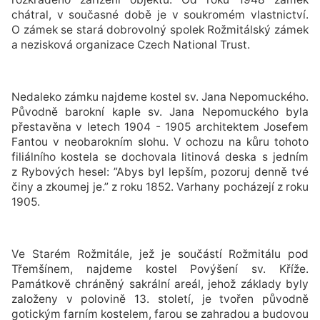
chátral, v současné době je v soukromém vlastnictví.
O zámek se stará dobrovolný spolek Rožmitálský zámek
a nezisková organizace Czech National Trust.
Nedaleko zámku najdeme kostel sv. Jana Nepomuckého.
Původně barokní kaple sv. Jana Nepomuckého byla
přestavěna v letech 1904 - 1905 architektem Josefem
Fantou v neobarokním slohu. V ochozu na kůru tohoto
filiálního kostela se dochovala litinová deska s jedním
z Rybových hesel: ”Abys byl lepším, pozoruj denně tvé
činy a zkoumej je.” z roku 1852. Varhany pocházejí z roku
1905.
Ve Starém Rožmitále, jež je součástí Rožmitálu pod
Třemšínem, najdeme kostel Povýšení sv. Kříže.
Památkově chráněný sakrální areál, jehož základy byly
založeny v polovině 13. století, je tvořen původně
gotickým farním kostelem, farou se zahradou a budovou