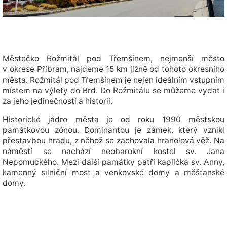
Městečko Rožmitál pod Třemšínem, nejmenší město
v okrese Příbram, najdeme 15 km jižně od tohoto okresního
města. Rožmitál pod Třemšínem je nejen ideálním vstupním
místem na výlety do Brd. Do Rožmitálu se můžeme vydat i
za jeho jedinečností a historií.
Historické jádro města je od roku 1990 městskou
památkovou zónou. Dominantou je zámek, který vznikl
přestavbou hradu, z něhož se zachovala hranolová věž. Na
náměstí se nachází neobarokní kostel sv. Jana
Nepomuckého. Mezi další památky patří kaplička sv. Anny,
kamenný silniční most a venkovské domy a měšťanské
domy.