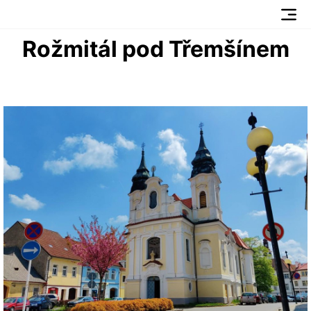
Rožmitál pod Třemšínem