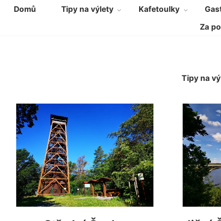
Domů
Tipy na výlety
Kafetoulky
Gast
Za po
Tipy na vý