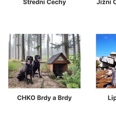
Střední Čechy
Jižní 
CHKO Brdy a Brdy
Li