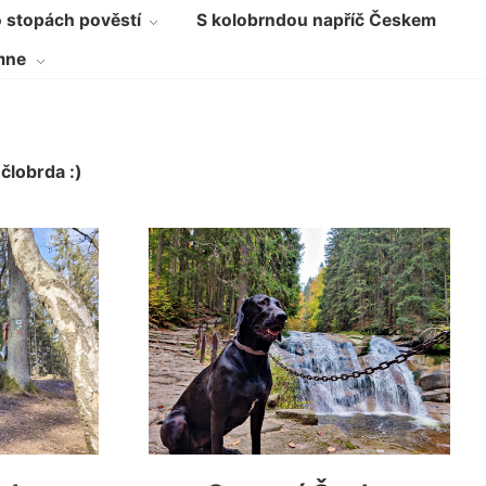
 stopách pověstí
S kolobrndou napříč Českem
mne
 člobrda :)