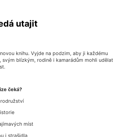
edá utajit
t novou knihu. Vyjde na podzim, aby ji každému
, svým blízkým, rodině i kamarádům mohli udělat
st.
ize čeká?
rodružství
istorie
jímavých míst
 i strašidla