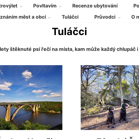
rovýlet
Povltavím
Recenze ubytování
Po
znáním měst a obcí
Tuláčci
Průvodci
O 
Tuláčci
lety štěknuté psí řečí na místa, kam může každý chlupáč i