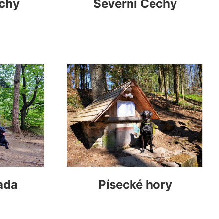
chy
Severní Čechy
ada
Písecké hory