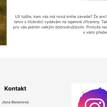
Už tušíte, kam vás má nová kniha zavede? Že ano
letos s člobrdicí vydávám na tajemné zříceniny. Tak
pro vás jedním velkým dobrodružstvím. Protože než
s vámi přede
Kontakt
Jana Beranová