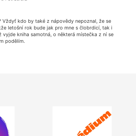
? Vždyť kdo by také z nápovědy nepoznal, že se
že letošní rok bude jak pro mne s člobrdicí, tak i
 vyjde kniha samotná, o některá místečka z ní se
m podělím.