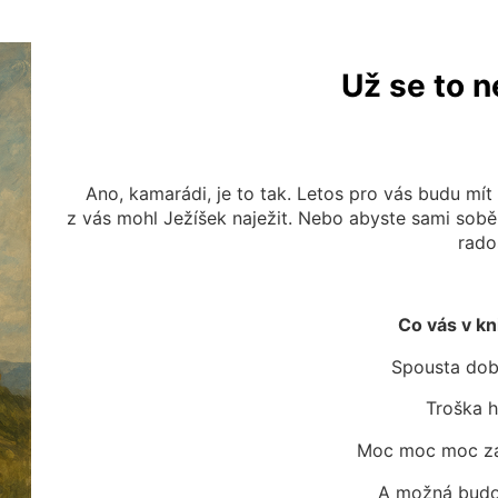
Už se to n
Ano, kamarádi, je to tak. Letos pro vás budu mí
z vás mohl Ježíšek naježit. Nebo abyste sami sobě
rado
Co vás v kn
Spousta dob
Troška h
Moc moc moc za
A možná budou