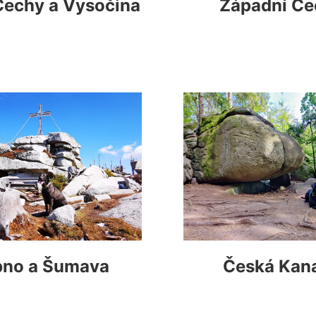
Čechy a Vysočina
Západní Če
pno a Šumava
Česká Kan