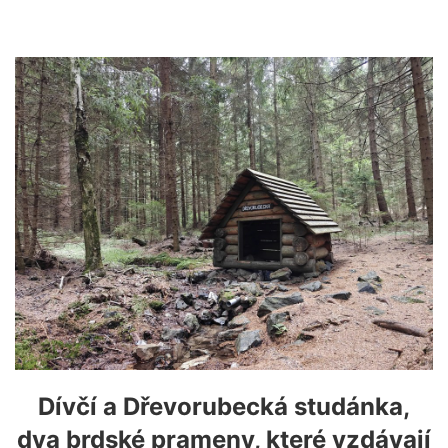
Dívčí a Dřevorubecká studánka,
dva brdské prameny, které vzdávají