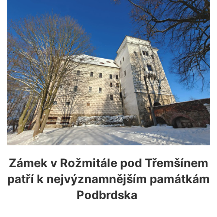
Zámek v Rožmitále pod Třemšínem
patří k nejvýznamnějším památkám
Podbrdska