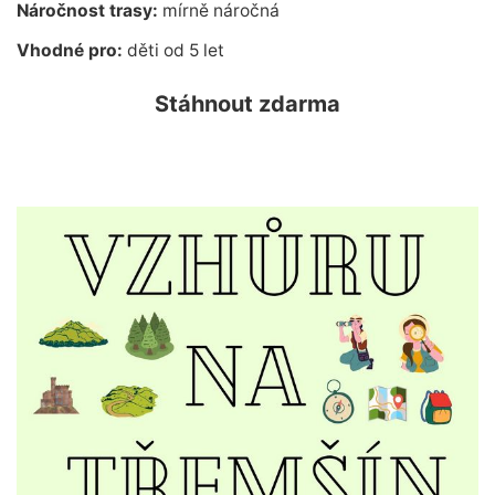
Náročnost trasy:
mírně náročná
Vhodné pro:
děti od 5 let
Stáhnout zdarma