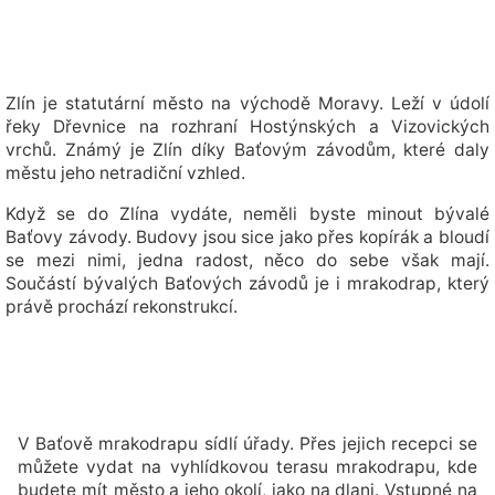
Zlín je statutární město na východě Moravy. Leží v údolí
řeky Dřevnice na rozhraní Hostýnských a Vizovických
vrchů. Známý je Zlín díky Baťovým závodům, které daly
městu jeho netradiční vzhled.
Když se do Zlína vydáte, neměli byste minout bývalé
Baťovy závody. Budovy jsou sice jako přes kopírák a bloudí
se mezi nimi, jedna radost, něco do sebe však mají.
Součástí bývalých Baťových závodů je i mrakodrap, který
právě prochází rekonstrukcí.
V Baťově mrakodrapu sídlí úřady. Přes jejich recepci se
můžete vydat na vyhlídkovou terasu mrakodrapu, kde
budete mít město a jeho okolí, jako na dlani. Vstupné na