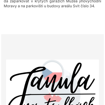
dá zaparkovat v krytých garážích Muzea jihovýchodní
Moravy a na parkovišti u budovy areálu Svit číslo 34.