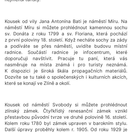
Kousek od vily Jana Antonína Bati je náměstí Míru. Na
náměstí Míru si můžete prohlédnout kamennou sochu
sv. Donáta z roku 1799 a sv. Floriana, která pochází
z první poloviny 18. století. Když necháte sochy za zády
a podíváte se přes náměstí, uvidíte budovu místní
radnice. Součástí radnice je infocentrum, které
doporučuji navštívit. Pracuje tu paní, která vás
nasměruje na místa známá i pro turisty neznámá.
K dispozici je široká škála propagačních materiálů.
Dozvíte se tu také o společenských i kulturních akcích,
které se konají ve Zlíně a okolí.
Kousek od náměstí Svobody si můžete prohlédnout
zlínský zámek. Čtyřkřídlý renesanční zámek vznikl
přestavbou původní tvrze ve druhé polovině 16. století.
Kolem roku 1780 byl zámek upraven v barokním stylu.
Další úpravy proběhly kolem r. 1905. Od roku 1929 je