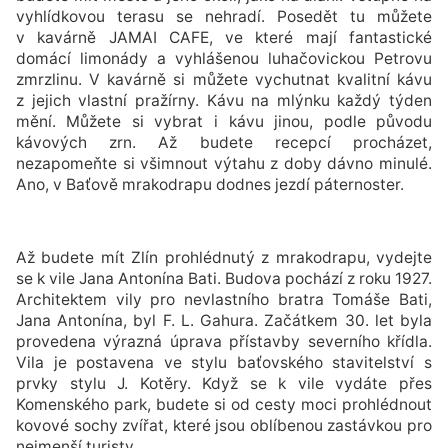
vyhlídkovou terasu se nehradí. Posedět tu můžete
v kavárně JAMAI CAFE, ve které mají fantastické
domácí limonády a vyhlášenou luhačovickou Petrovu
zmrzlinu. V kavárně si můžete vychutnat kvalitní kávu
z jejich vlastní pražírny. Kávu na mlýnku každý týden
mění. Můžete si vybrat i kávu jinou, podle původu
kávových zrn. Až budete recepcí procházet,
nezapomeňte si všimnout výtahu z doby dávno minulé.
Ano, v Baťově mrakodrapu dodnes jezdí páternoster.
Až budete mít Zlín prohlédnutý z mrakodrapu, vydejte
se k vile Jana Antonína Bati. Budova pochází z roku 1927.
Architektem vily pro nevlastního bratra Tomáše Bati,
Jana Antonína, byl F. L. Gahura. Začátkem 30. let byla
provedena výrazná úprava přístavby severního křídla.
Vila je postavena ve stylu baťovského stavitelství s
prvky stylu J. Kotěry. Když se k vile vydáte přes
Komenského park, budete si od cesty moci prohlédnout
kovové sochy zvířat, které jsou oblíbenou zastávkou pro
nejmenší turisty.