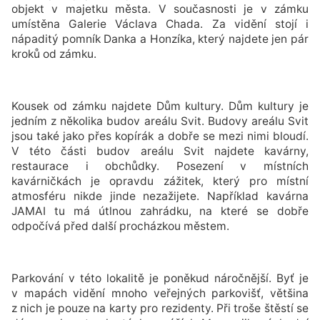
objekt v majetku města. V současnosti je v zámku
umístěna Galerie Václava Chada. Za vidění stojí i
nápaditý pomník Danka a Honzíka, který najdete jen pár
kroků od zámku.
Kousek od zámku najdete Dům kultury. Dům kultury je
jedním z několika budov areálu Svit. Budovy areálu Svit
jsou také jako přes kopírák a dobře se mezi nimi bloudí.
V této části budov areálu Svit najdete kavárny,
restaurace i obchůdky. Posezení v místních
kavárničkách je opravdu zážitek, který pro místní
atmosféru nikde jinde nezažijete. Například kavárna
JAMAI tu má útlnou zahrádku, na které se dobře
odpočívá před další procházkou městem.
Parkování v této lokalitě je poněkud náročnější. Byť je
v mapách vidění mnoho veřejných parkovišť, většina
z nich je pouze na karty pro rezidenty. Při troše štěstí se