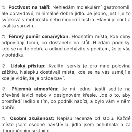
🍲
Poctivost na talíři:
Nehledám molekulární gastronomii,
ale opravdové, minimálně dobré jídlo. Je jedno, jestli je to
svíčková v motorestu nebo moderní bistro. Hlavní je chuť a
kvalita surovin.
🍲
Férový poměr cena/výkon:
Hodnotím místa, kde ceny
odpovídají tomu, co dostanete na stůl. Hledám podniky,
kde se najíte dobře a odkud odcházíte s pocitem, že je vše
v pořádku.
🍲
Lidský přístup:
Kvalitní servis je pro mne polovina
zážitku. Nálepku dostávají místa, kde se na vás usmějí a
kde je vidět, že je práce baví.
🍲
Příjemná atmosféra:
Je mi jedno, jestli sedíte na
dřevěné lavici nebo v designovém křesle. Jde o to, aby
prostředí ladilo s tím, co podnik nabízí, a bylo vám v něm
dobře.
🍲
Osobní zkušenost:
Nepíšu recenze od stolu. Každé
místo jsem osobně navštívila, jídlo jsem ochutnala a za
doporučením si stojím.