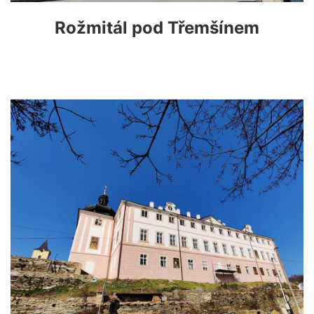
Rožmitál pod Třemšínem