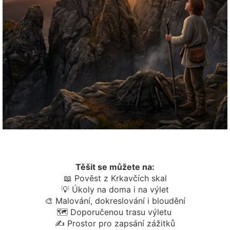
Těšit se můžete na:
📖
Pověst z Krkavčích skal
💡 Úkoly na doma i na výlet
🎨 Malování, dokreslování i bloudění
🗺️ Doporučenou trasu výletu
✍️ Prostor pro zapsání zážitků