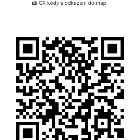
📸 QR kódy s odkazem do map