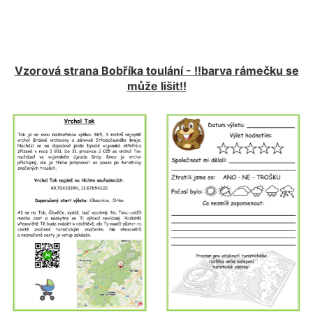
Vzorová strana Bobříka toulání - !!barva rámečku se
může lišit!!