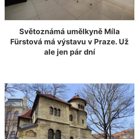
Světoznámá umělkyně Míla
Fürstová má výstavu v Praze. Už
ale jen pár dní