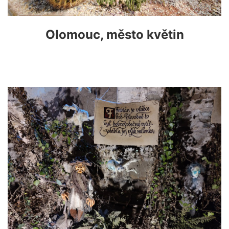
Olomouc, město květin