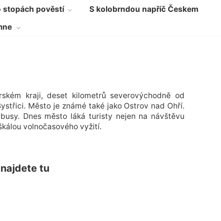
 stopách pověstí
S kolobrndou napříč Českem
mne
rském kraji, deset kilometrů severovýchodně od
ystřici. Město je známé také jako Ostrov nad Ohří.
busy. Dnes město láká turisty nejen na návštěvu
škálou volnočasového vyžití.
 najdete tu