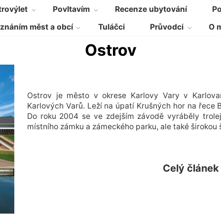
rovýlet
Povltavím
Recenze ubytování
Po
znáním měst a obcí
Tuláčci
Průvodci
O 
Ostrov
Ostrov je město v okrese Karlovy Vary v Karlova
Karlových Varů. Leží na úpatí Krušných hor na řece B
Do roku 2004 se ve zdejším závodě vyráběly trolej
místního zámku a zámeckého parku, ale také širokou 
Celý článek