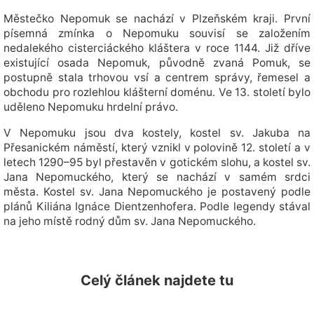
Městečko Nepomuk se nachází v Plzeňském kraji. První
písemná zmínka o Nepomuku souvisí se založením
nedalekého cisterciáckého kláštera v roce 1144. Již dříve
existující osada Nepomuk, původně zvaná Pomuk, se
postupně stala trhovou vsí a centrem správy, řemesel a
obchodu pro rozlehlou klášterní doménu. Ve 13. století bylo
uděleno Nepomuku hrdelní právo.
V Nepomuku jsou dva kostely, kostel sv. Jakuba na
Přesanickém náměstí, který vznikl v polovině 12. století a v
letech 1290–95 byl přestavěn v gotickém slohu, a kostel sv.
Jana Nepomuckého, který se nachází v samém srdci
města. Kostel sv. Jana Nepomuckého je postavený podle
plánů Kiliána Ignáce Dientzenhofera. Podle legendy stával
na jeho místě rodný dům sv. Jana Nepomuckého.
Celý článek najdete tu