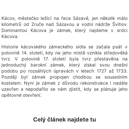
Kácov, městečko ležící na řece Sázavě, jen několik málo
kilometrů od Zruče nad Sázavou a vodní nádrže Švihov.
Dominantou Kácova je zámek, který najdeme v srdci
Kácova.
Historie kácovského zámeckého sídla se začala psát v
polovině 14. století, kdy na jeho místě vznikla středověká
tvrz. V polovině 17. století byla tvrz přestavěna na
jednoduchý barokní zámek, který získal svou dnešní
podobu po rozsáhlých úpravách v letech 1727 až 1733.
Později byl zámek propojen chodbou se sousedním
kostelem. Nyní je zámek z důvodu rekonstrukce i nadále
uzavřen a nepodařilo se nám zjistit, kdy se plánuje jeho
opětovné otevření.
Celý článek najdete tu