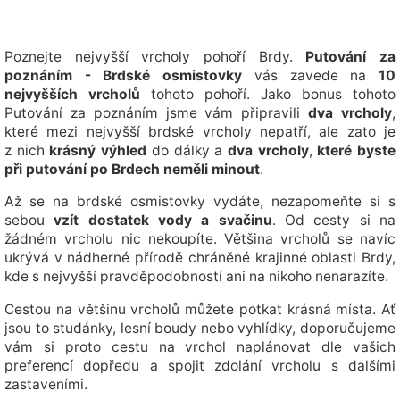
Poznejte nejvyšší vrcholy pohoří Brdy.
Putování za
poznáním - Brdské osmistovky
vás zavede na
10
nejvyšších vrcholů
tohoto pohoří. Jako bonus tohoto
Putování za poznáním jsme vám připravili
dva vrcholy
,
které mezi nejvyšší brdské vrcholy nepatří, ale zato je
z nich
krásný výhled
do dálky a
dva vrcholy
,
které byste
při putování po Brdech neměli minout
.
Až se na brdské osmistovky vydáte, nezapomeňte si s
sebou
vzít dostatek vody a svačinu
. Od cesty si na
žádném vrcholu nic nekoupíte. Většina vrcholů se navíc
ukrývá v nádherné přírodě chráněné krajinné oblasti Brdy,
kde s nejvyšší pravděpodobností ani na nikoho nenarazíte.
Cestou na většinu vrcholů můžete potkat krásná místa. Ať
jsou to studánky, lesní boudy nebo vyhlídky, doporučujeme
vám si proto cestu na vrchol naplánovat dle vašich
preferencí dopředu a spojit zdolání vrcholu s dalšími
zastaveními.