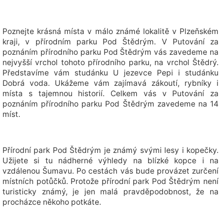
Poznejte krásná místa v málo známé lokalitě v Plzeňském
kraji, v přírodním parku Pod Štědrým. V Putování za
poznáním přírodního parku Pod Štědrým vás zavedeme na
nejvyšší vrchol tohoto přírodního parku, na vrchol Štědrý.
Představíme vám studánku U jezevce Pepi i studánku
Dobrá voda. Ukážeme vám zajímavá zákoutí, rybníky i
místa s tajemnou historií. Celkem vás v Putování za
poznáním přírodního parku Pod Štědrým zavedeme na 14
míst.
Přírodní park Pod Štědrým je známý svými lesy i kopečky.
Užijete si tu nádherné výhledy na blízké kopce i na
vzdálenou Šumavu. Po cestách vás bude provázet zurčení
místních potůčků. Protože přírodní park Pod Štědrým není
turisticky známý, je jen malá pravděpodobnost, že na
procházce někoho potkáte.