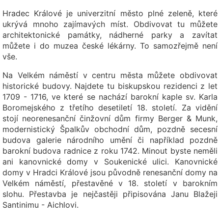
Hradec Králové je univerzitní město plné zeleně, které
ukrývá mnoho zajímavých míst. Obdivovat tu můžete
architektonické památky, nádherné parky a zavítat
můžete i do muzea české lékárny. To samozřejmě není
vše.
Na Velkém náměstí v centru města můžete obdivovat
historické budovy. Najdete tu biskupskou rezidenci z let
1709 - 1716, ve které se nachází barokní kaple sv. Karla
Boromejského z třetího desetiletí 18. století. Za vidění
stojí neorenesanční činžovní dům firmy Berger & Munk,
modernistický Špalkův obchodní dům, pozdně secesní
budova galerie národního umění či například pozdně
barokní budova radnice z roku 1742. Minout byste neměli
ani kanovnické domy v Soukenické ulici. Kanovnické
domy v Hradci Králové jsou původně renesanční domy na
Velkém náměstí, přestavěné v 18. století v barokním
slohu. Přestavba je nejčastěji připisována Janu Blažeji
Santinimu - Aichlovi.