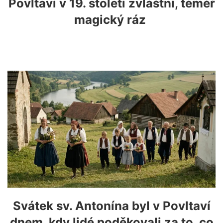
Povltaví v 19. století zvláštní, téměř
magický ráz
Svátek sv. Antonína byl v Povltaví
dnem, kdy lidé poděkovali za to, co